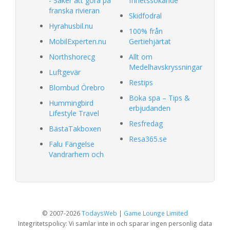
- Saker att göra på
frihetssökande
franska rivieran
Skidfodral
Hyrahusbil.nu
100% från
MobilExperten.nu
Gertiehjärtat
Northshorecg
Allt om
Medelhavskryssningar
Luftgevär
Restips
Blombud Örebro
Boka spa – Tips &
Hummingbird
erbjudanden
Lifestyle Travel
Resfredag
BästaTakboxen
Resa365.se
Falu Fängelse
Vandrarhem och
© 2007-2026
TodaysWeb
|
Game Lounge Limited
Integritetspolicy: Vi samlar inte in och sparar ingen personlig data