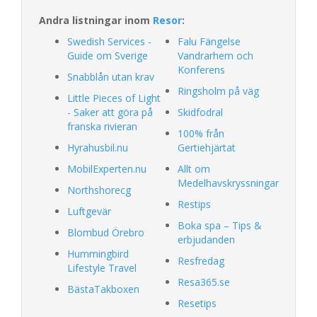
Andra listningar inom
Resor
:
Swedish Services -
Falu Fängelse
Guide om Sverige
Vandrarhem och
Konferens
Snabblån utan krav
Ringsholm på väg
Little Pieces of Light
- Saker att göra på
Skidfodral
franska rivieran
100% från
Hyrahusbil.nu
Gertiehjärtat
MobilExperten.nu
Allt om
Medelhavskryssningar
Northshorecg
Restips
Luftgevär
Boka spa – Tips &
Blombud Örebro
erbjudanden
Hummingbird
Resfredag
Lifestyle Travel
Resa365.se
BästaTakboxen
Resetips