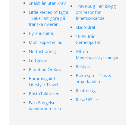
Snabblån utan krav
Travelbug - en blogg
Little Pieces of Light
om resor för
- Saker att göra på
frihetssökande
franska rivieran
Skidfodral
Hyrahusbil.nu
100% från
MobilExperten.nu
Gertiehjärtat
Northshorecg
Allt om
Medelhavskryssningar
Luftgevär
Restips
Blombud Örebro
Boka spa – Tips &
Hummingbird
erbjudanden
Lifestyle Travel
Resfredag
BästaTakboxen
Resa365.se
Falu Fängelse
Vandrarhem och