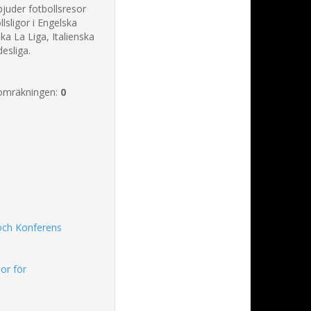
bjuder fotbollsresor
llsligor i Engelska
a La Liga, Italienska
esliga.
omräkningen:
0
och Konferens
or för