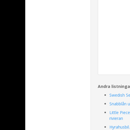
Andra listning
Swedish Se
Snabblån u
Little Piec
rivieran
Hyrahusbil