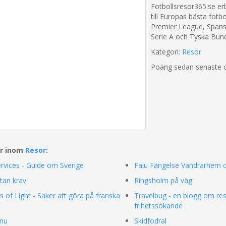
Fotbollsresor365.se er
till Europas bästa fotbo
Premier League, Spansk
Serie A och Tyska Bund
Kategori:
Resor
Poäng sedan senaste 
ar inom
Resor
:
rvices - Guide om Sverige
Falu Fängelse Vandrarhem 
tan krav
Ringsholm på väg
es of Light - Saker att göra på franska
Travelbug - en blogg om res
frihetssökande
.nu
Skidfodral