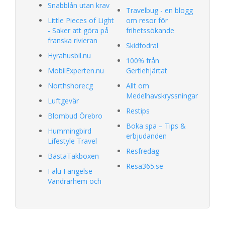
Snabblån utan krav
Travelbug - en blogg
Little Pieces of Light
om resor för
- Saker att göra på
frihetssökande
franska rivieran
Skidfodral
Hyrahusbil.nu
100% från
MobilExperten.nu
Gertiehjärtat
Northshorecg
Allt om
Medelhavskryssningar
Luftgevär
Restips
Blombud Örebro
Boka spa – Tips &
Hummingbird
erbjudanden
Lifestyle Travel
Resfredag
BästaTakboxen
Resa365.se
Falu Fängelse
Vandrarhem och