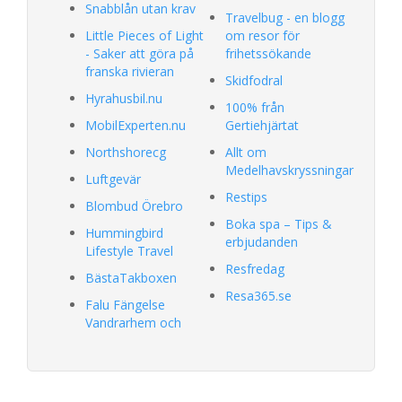
Snabblån utan krav
Travelbug - en blogg
Little Pieces of Light
om resor för
- Saker att göra på
frihetssökande
franska rivieran
Skidfodral
Hyrahusbil.nu
100% från
MobilExperten.nu
Gertiehjärtat
Northshorecg
Allt om
Medelhavskryssningar
Luftgevär
Restips
Blombud Örebro
Boka spa – Tips &
Hummingbird
erbjudanden
Lifestyle Travel
Resfredag
BästaTakboxen
Resa365.se
Falu Fängelse
Vandrarhem och