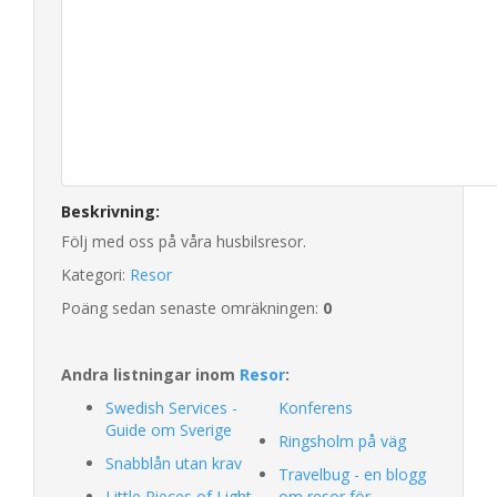
Beskrivning:
Följ med oss på våra husbilsresor.
Kategori:
Resor
Poäng sedan senaste omräkningen:
0
Andra listningar inom
Resor
:
Swedish Services -
Konferens
Guide om Sverige
Ringsholm på väg
Snabblån utan krav
Travelbug - en blogg
Little Pieces of Light
om resor för