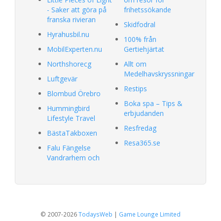
- Saker att göra på
frihetssökande
franska rivieran
Skidfodral
Hyrahusbil.nu
100% från
MobilExperten.nu
Gertiehjärtat
Northshorecg
Allt om
Medelhavskryssningar
Luftgevär
Restips
Blombud Örebro
Boka spa – Tips &
Hummingbird
erbjudanden
Lifestyle Travel
Resfredag
BästaTakboxen
Resa365.se
Falu Fängelse
Vandrarhem och
© 2007-2026
TodaysWeb
|
Game Lounge Limited