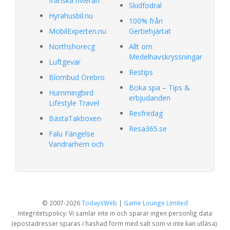
franska rivieran
Skidfodral
Hyrahusbil.nu
100% från
MobilExperten.nu
Gertiehjärtat
Northshorecg
Allt om
Medelhavskryssningar
Luftgevär
Restips
Blombud Örebro
Boka spa – Tips &
Hummingbird
erbjudanden
Lifestyle Travel
Resfredag
BästaTakboxen
Resa365.se
Falu Fängelse
Vandrarhem och
© 2007-2026
TodaysWeb
|
Game Lounge Limited
Integritetspolicy: Vi samlar inte in och sparar ingen personlig data
(epostadresser sparas i hashad form med salt som vi inte kan utläsa).