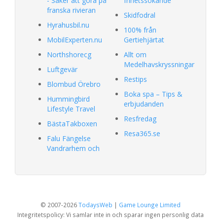
- Saker att göra på
frihetssökande
franska rivieran
Skidfodral
Hyrahusbil.nu
100% från
MobilExperten.nu
Gertiehjärtat
Northshorecg
Allt om
Medelhavskryssningar
Luftgevär
Restips
Blombud Örebro
Boka spa – Tips &
Hummingbird
erbjudanden
Lifestyle Travel
Resfredag
BästaTakboxen
Resa365.se
Falu Fängelse
Vandrarhem och
© 2007-2026
TodaysWeb
|
Game Lounge Limited
Integritetspolicy: Vi samlar inte in och sparar ingen personlig data