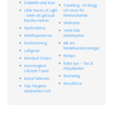
Snabblån utan krav
Travelbug - en blogg
Little Pieces of Light
om resor för
- Saker att göra på
frihetssökande
franska rivieran
Skidfodral
Hyrahusbil.nu
100% från
MobilExperten.nu
Gertiehjärtat
Northshorecg
Allt om
Medelhavskryssningar
Luftgevär
Restips
Blombud Örebro
Boka spa – Tips &
Hummingbird
erbjudanden
Lifestyle Travel
Resfredag
BästaTakboxen
Resa365.se
Falu Fängelse
Vandrarhem och