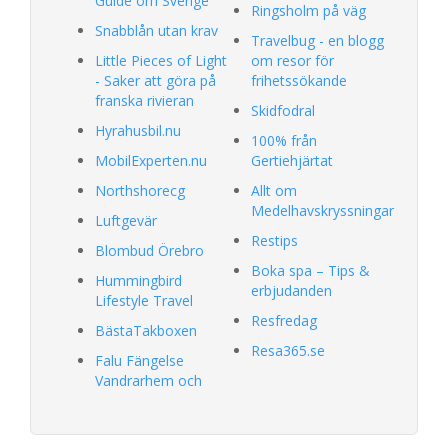
Guide om Sverige
Ringsholm på väg
Snabblån utan krav
Travelbug - en blogg
Little Pieces of Light
om resor för
- Saker att göra på
frihetssökande
franska rivieran
Skidfodral
Hyrahusbil.nu
100% från
MobilExperten.nu
Gertiehjärtat
Northshorecg
Allt om
Medelhavskryssningar
Luftgevär
Restips
Blombud Örebro
Boka spa – Tips &
Hummingbird
erbjudanden
Lifestyle Travel
Resfredag
BästaTakboxen
Resa365.se
Falu Fängelse
Vandrarhem och