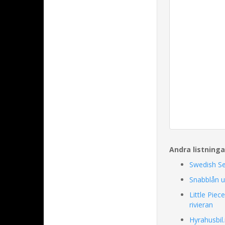
Andra listning
Swedish Se
Snabblån u
Little Piec
rivieran
Hyrahusbil