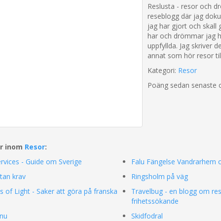
Reslusta - resor och 
reseblogg där jag dok
jag har gjort och skal
har och drömmar jag ho
uppfyllda. Jag skriver
annat som hör resor till
Kategori:
Resor
Poäng sedan senaste 
ar inom
Resor
:
rvices - Guide om Sverige
Falu Fängelse Vandrarhem 
tan krav
Ringsholm på väg
es of Light - Saker att göra på franska
Travelbug - en blogg om res
frihetssökande
.nu
Skidfodral