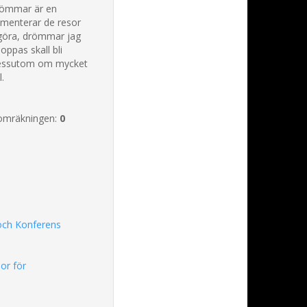
drömmar är en
umenterar de resor
l göra, drömmar jag
ppas skall bli
 dessutom om mycket
.
omräkningen:
0
och Konferens
or för